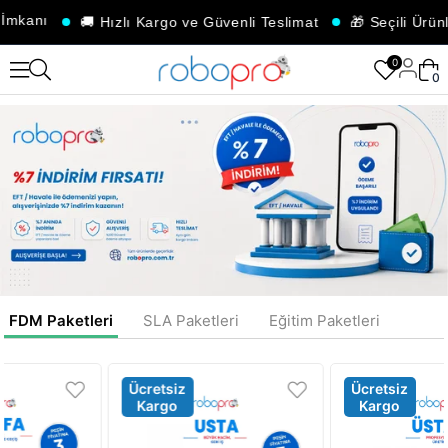
kanı
🚚 Hızlı Kargo ve Güvenli Teslimat
🎁 Seçili Ürünlerde
0
0
FDM Paketleri
SLA Paketleri
Eğitim Paketleri
Ücretsiz
Ücretsiz
Kargo
Kargo