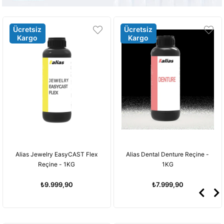
Ücretsiz
Ücretsiz
Kargo
Kargo
Flex
Alias Dental Denture Reçine -
Alias Dental Surgical Gu
1KG
Reçine - 1KG
₺7.999,90
₺7.999,90