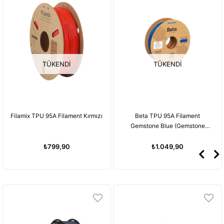
TÜKENDI
TÜKENDI
ırmızı
Beta TPU 95A Filament
Beta TPU 95A Filament Ba
Gemstone Blue (Gemstone
Green (Bambu Yeşili)
Mavisi)
₺1.049,90
₺1.049,90