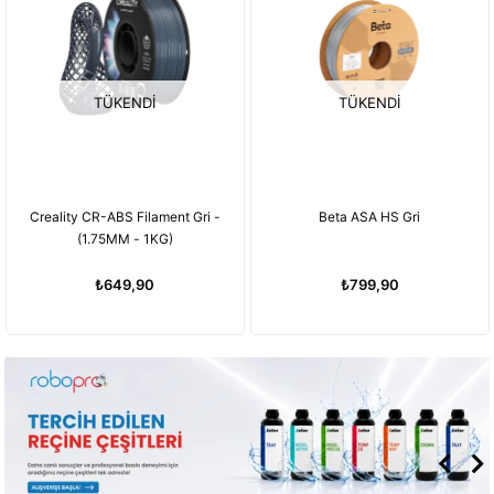
TÜKENDI
TÜKENDI
Gri -
Beta ASA HS Gri
Beta ASA HS Beyaz
₺799,90
₺799,90