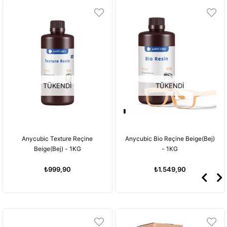
TÜKENDI
TÜKENDI
ne
Anycubic Bio Reçine Beige(Bej)
Anycubic DLP Craftsman R
- 1KG
Beige(Bej) - 1KG
₺1.549,90
₺999,90