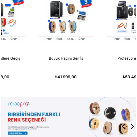
Büyük Hacim Seri İş
Profesyonel Üretim
₺41.999,90
₺53.499,90
Ücretsiz
%3
Kargo
Ücretsiz
Kargo