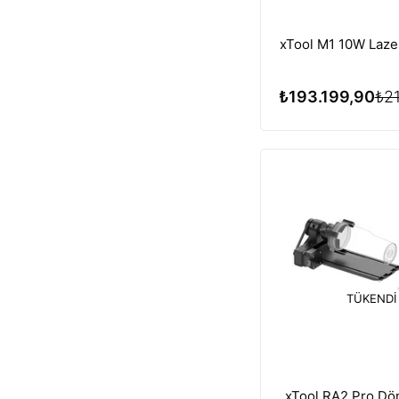
xTool M1 10W Laze
₺193.199,90
₺2
TÜKENDI
xTool RA2 Pro Dö