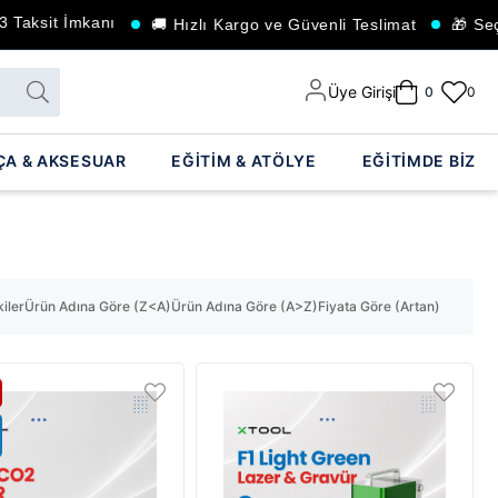
aksit İmkanı
🚚 Hızlı Kargo ve Güvenli Teslimat
🎁 Seçili
Üye Girişi
0
0
ÇA & AKSESUAR
EĞİTİM & ATÖLYE
EĞİTİMDE BİZ
iler
Ürün Adına Göre (Z<A)
Ürün Adına Göre (A>Z)
Fiyata Göre (Artan)