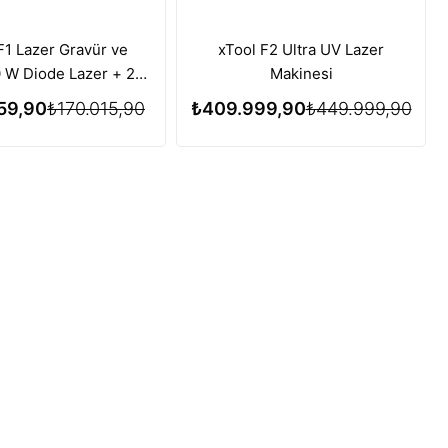
F1 Lazer Gravür ve
xTool F2 Ultra UV Lazer
10 W Diode Lazer + 2W
Makinesi
Nm Infrared Lazer)
59,90
₺170.015,90
₺409.999,90
₺449.999,90