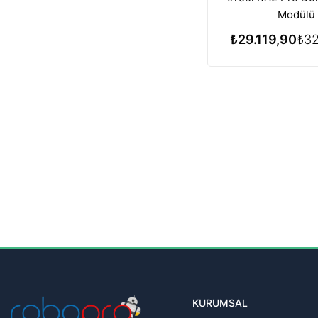
Modülü
₺29.119,90
₺32
KURUMSAL