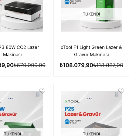
TÜKENDI
 P3 80W CO2 Lazer
xTool F1 Light Green Lazer &
Makinası
Gravür Makinesi
99,90
₺679.999,90
₺108.079,90
₺118.887,90
TÜKENDI
TÜKENDI