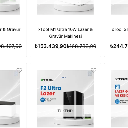
er & Gravür
xTool M1 Ultra 10W Lazer &
xTool S
i
Gravür Makinesi
8.407,90
₺153.439,90
₺168.783,90
₺244.7
TÜKENDI