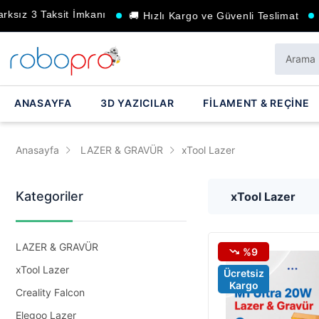
ız 3 Taksit İmkanı
🚚 Hızlı Kargo ve Güvenli Teslimat
🎁 
ANASAYFA
3D YAZICILAR
FİLAMENT & REÇİNE
Anasayfa
LAZER & GRAVÜR
xTool Lazer
Kategoriler
xTool Lazer
LAZER & GRAVÜR
%9
xTool Lazer
Ücretsiz
Kargo
Creality Falcon
Elegoo Lazer