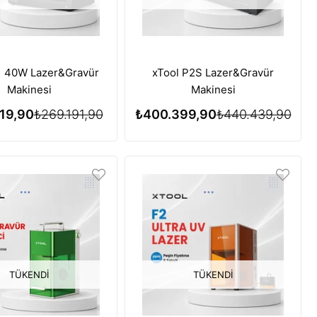
1 40W Lazer&Gravür
xTool P2S Lazer&Gravür
Makinesi
Makinesi
19,90
₺269.191,90
₺400.399,90
₺440.439,90
TÜKENDI
TÜKENDI