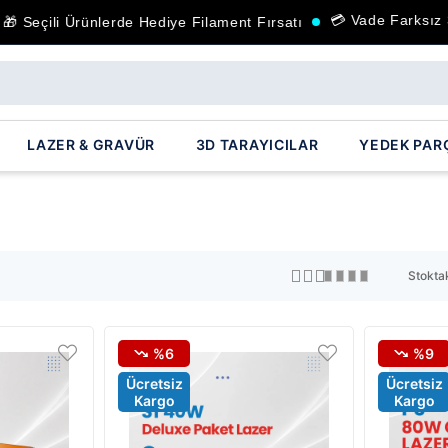
💳 Vade Farksız 3 T
Seçili Ürünlerde Hediye Filament Fırsatı
LAZER & GRAVÜR
3D TARAYICILAR
YEDEK PAR
Stoktak
%6
%9
Ücretsiz
Ücretsiz
Kargo
Kargo