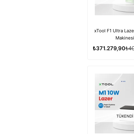
xTool F1 Ultra Laz
Makines
₺371.279,90
₺40
TÜKENDI