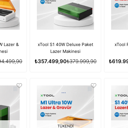
W Lazer &
xTool S1 40W Deluxe Paket
xTool
nesi
Lazer Makinesi
94.499,90
₺357.499,90
₺379.999,90
₺619.9
TÜKENDI