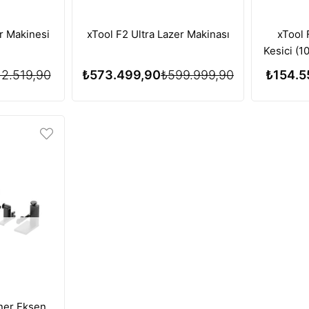
r Makinesi
xTool F2 Ultra Lazer Makinası
xTool 
Kesici (
1064 
12.519,90
₺573.499,90
₺599.999,90
₺154.5
ner Eksen