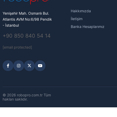
Hakkımızda
Yenişehir Mah. Osmanlı Bul.
İletişim
Atlantis AVM No:6/98 Pendik
- İstanbul
Banka Hesaplarımız
+90 850 840 54 14
[email protected]
© 2026 robopro.com.tr Tüm
hakları saklıdır.