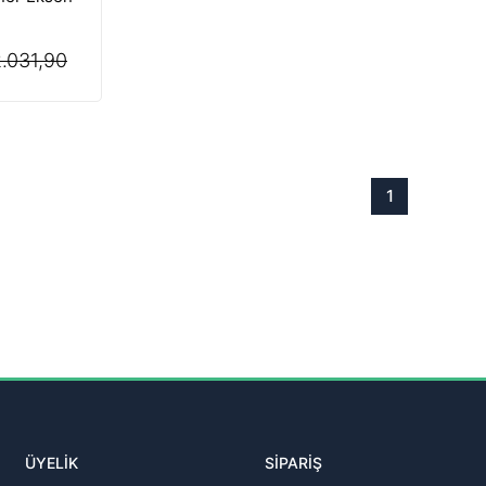
.031,90
1
ÜYELİK
SİPARİŞ