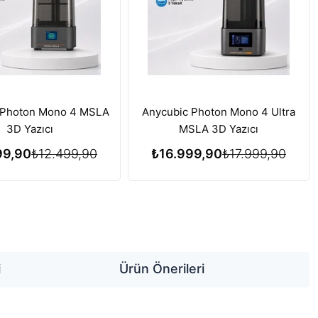
 Photon Mono 4 MSLA
Anycubic Photon Mono 4 Ultra
3D Yazıcı
MSLA 3D Yazıcı
99,90
₺12.499,90
₺16.999,90
₺17.999,90
i
Ürün Önerileri