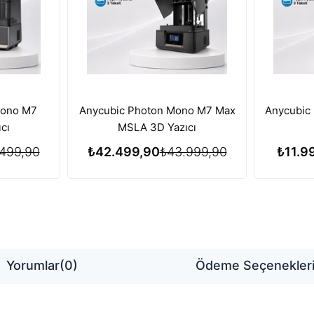
Mono M7
Anycubic Photon Mono M7 Max
Anycubic
cı
MSLA 3D Yazıcı
499,90
₺42.499,90
₺43.999,90
₺11.9
Yorumlar
(0)
Ödeme Seçenekler