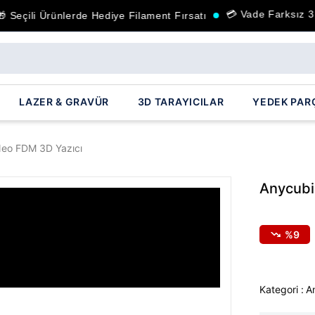
💳 Vade Farksız 3 Taksit
 Ürünlerde Hediye Filament Fırsatı
LAZER & GRAVÜR
3D TARAYICILAR
YEDEK PAR
Neo FDM 3D Yazıcı
Anycubi
9
Kategori :
A