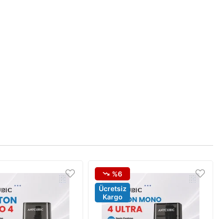
%6
Ücretsiz
Kargo