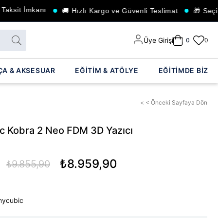
 İmkanı
🚚 Hızlı Kargo ve Güvenli Teslimat
🎁 Seçili Ürünl
Üye Girişi
0
0
ÇA & AKSESUAR
EĞİTİM & ATÖLYE
EĞİTİMDE BİZ
< < Önceki Sayfaya Dön
c Kobra 2 Neo FDM 3D Yazıcı
₺8.959,90
₺9.855,90
nycubic