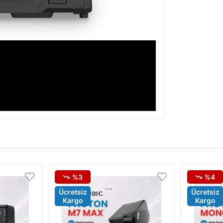
%3
%4
Ücretsiz
Ücretsiz
Kargo
Kargo