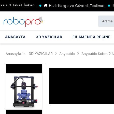
Taksit İmkanı
🚚 Hızlı Kargo ve Güvenli Teslimat
🎁 Seçili
ANASAYFA
3D YAZICILAR
FİLAMENT & REÇİNE
Anasayfa
3D YAZICILAR
Anycubic
Anycubic Kobra 2 