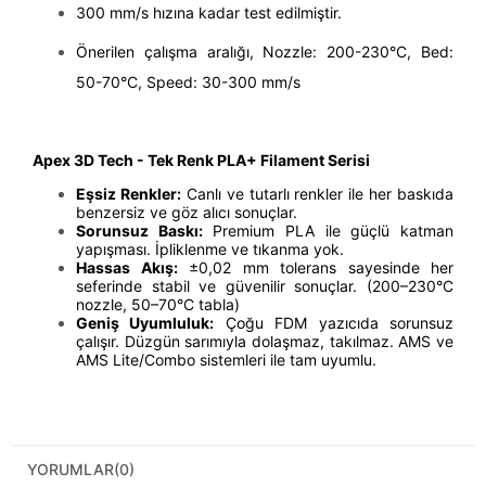
300 mm/s hızına kadar test edilmiştir.
Önerilen çalışma aralığı, Nozzle: 200-230°C, Bed:
50-70°C, Speed: 30-300 mm/s
Apex 3D Tech - Tek Renk PLA+ Filament Serisi
Eşsiz Renkler:
Canlı ve tutarlı renkler ile her baskıda
benzersiz ve göz alıcı sonuçlar.
Sorunsuz Baskı:
Premium PLA ile güçlü katman
yapışması. İpliklenme ve tıkanma yok.
Hassas Akış:
±0,02 mm tolerans sayesinde her
seferinde stabil ve güvenilir sonuçlar. (200–230°C
nozzle, 50–70°C tabla)
Geniş Uyumluluk:
Çoğu FDM yazıcıda sorunsuz
çalışır. Düzgün sarımıyla dolaşmaz, takılmaz. AMS ve
AMS Lite/Combo sistemleri ile tam uyumlu.
YORUMLAR
(0)