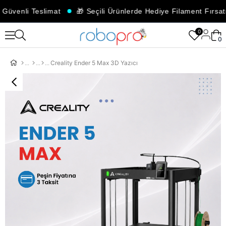
üvenli Teslimat
🎁 Seçili Ürünlerde Hediye Filament Fırsatı
0
0
Creality Ender 5 Max 3D Yazıcı