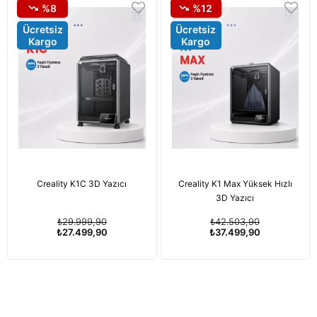
%8
%12
Ücretsiz
Ücretsiz
Kargo
Kargo
Creality K1C 3D Yazıcı
Creality K1 Max Yüksek Hızlı
3D Yazıcı
₺29.999,90
₺42.503,90
₺27.499,90
₺37.499,90