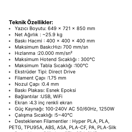
Teknik Özellikler:
Yazıcı Boyutu: 649 x 721 x 850 mm
Net Ağırlık : ~25.9 kg
Baskı Hacmi : 400 x 400 x 400 mm
Maksimum Baskı:Hızı 700 mm/sn
Hızlanma :20.000 mm/sn²
Maksimum Hotend Sıcaklığı : 300°C
Maksimum Tabla Sıcaklığı :100°C
Ekstrüder Tipi: Direct Drive
Filament Çapı :1.75 mm
Nozul Çapı :0.4 mm
Baskı Plakası: Esnek Epoksi
Bağlantılar :USB, WiFi
Ekran :4.3 inç renkli ekran
Güç Kaynağı: 100-240V AC 50/60Hz, 1250W
Çalışma Sıcaklığı :5~40°C
Desteklenen Filamentler : Hyper PLA, PLA,
PETG, TPU95A, ABS, ASA, PLA-CF, PA, PLA-Silk