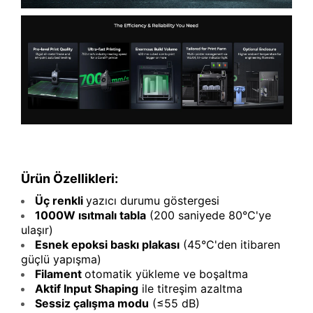
Ürün Özellikleri:
Üç renkli
yazıcı durumu göstergesi
1000W ısıtmalı tabla
(200 saniyede 80°C'ye
ulaşır)
Esnek epoksi baskı plakası
(45°C'den itibaren
güçlü yapışma)
Filament
otomatik yükleme ve boşaltma
Aktif Input Shaping
ile titreşim azaltma
Sessiz çalışma modu
(≤55 dB)