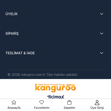
ÜYELİK
SİPARİŞ
TESLİMAT & İADE
© 2026 robopro.com.tr Tüm hakları saklıdır.
Anasayfa
Favorilerim
Sepetim
Üye Girişi