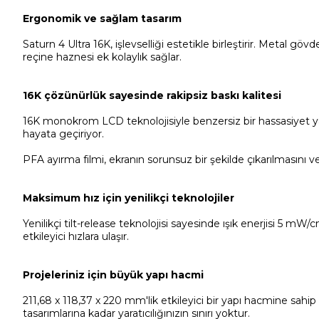
Ergonomik ve sağlam tasarım
Saturn 4 Ultra 16K, işlevselliği estetikle birleştirir. Metal gö
reçine haznesi ek kolaylık sağlar.
16K çözünürlük sayesinde rakipsiz baskı kalitesi
16K monokrom LCD teknolojisiyle benzersiz bir hassasiyet yaş
hayata geçiriyor.
PFA ayırma filmi, ekranın sorunsuz bir şekilde çıkarılmasını ve
Maksimum hız için yenilikçi teknolojiler
Yenilikçi tilt-release teknolojisi sayesinde ışık enerjisi 5 m
etkileyici hızlara ulaşır.
Projeleriniz için büyük yapı hacmi
211,68 x 118,37 x 220 mm'lik etkileyici bir yapı hacmine sahip 
tasarımlarına kadar yaratıcılığınızın sınırı yoktur.