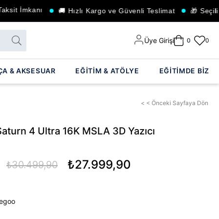
t İmkanı
🚚 Hızlı Kargo ve Güvenli Teslimat
🎁 Seçili Ürü
Üye Girişi
0
0
ÇA & AKSESUAR
EĞİTİM & ATÖLYE
EĞİTİMDE BİZ
< < Önceki Sayfaya Dön
Saturn 4 Ultra 16K MSLA 3D Yazıcı
₺27.999,90
₺30.499,90
legoo