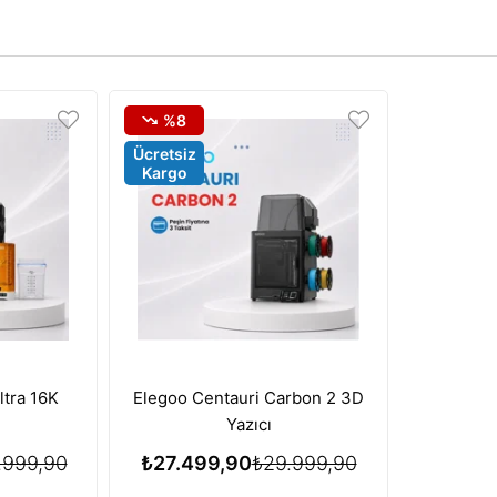
%8
Ücretsiz
Kargo
ltra 16K
Elegoo Centauri Carbon 2 3D
Yazıcı
.999,90
₺27.499,90
₺29.999,90