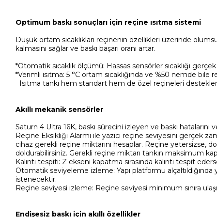
Optimum baskı sonuçları için reçine ısıtma sistemi
Düşük ortam sıcaklıkları reçinenin özellikleri üzerinde olums
kalmasını sağlar ve baskı başarı oranı artar.
*Otomatik sıcaklık ölçümü: Hassas sensörler sıcaklığı gerçek 
*Verimli ısıtma: 5 °C ortam sıcaklığında ve %50 nemde bile re
Isıtma tankı hem standart hem de özel reçineleri destekl
Akıllı mekanik sensörler
Saturn 4 Ultra 16K, baskı sürecini izleyen ve baskı hatalarını
Reçine Eksikliği Alarmı ile yazıcı reçine seviyesini gerçek za
cihaz gerekli reçine miktarını hesaplar. Reçine yetersizse, do
doldurabilirsiniz. Gerekli reçine miktarı tankın maksimum kapas
Kalıntı tespiti: Z ekseni kapatma sırasında kalıntı tespit ed
Otomatik seviyeleme izleme: Yapı platformu alçaltıldığında 
istenecektir.
Reçine seviyesi izleme: Reçine seviyesi minimum sınıra ulaş
Endişesiz baskı için akıllı özellikler