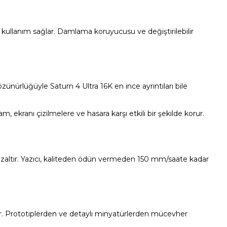
bir kullanım sağlar. Damlama koruyucusu ve değiştirilebilir
nürlüğüyle Saturn 4 Ultra 16K en ince ayrıntıları bile
, ekranı çizilmelere ve hasara karşı etkili bir şekilde korur.
25 azaltır. Yazıcı, kaliteden ödün vermeden 150 mm/saate kadar
 sunar. Prototiplerden ve detaylı minyatürlerden mücevher