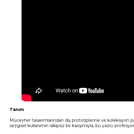
Tanım
Mücevher tasarımlarından diş prototiplerine ve koleksiyon pa
sezgisel kullanımın rakipsiz bir karışımıyla, bu yazıcı profesyonel