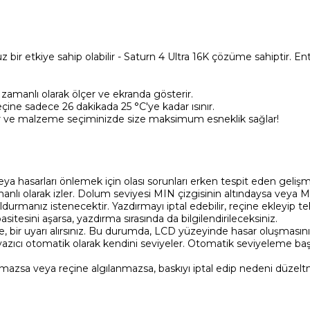
uz bir etkiye sahip olabilir - Saturn 4 Ultra 16K çözüme sahiptir.
zamanlı olarak ölçer ve ekranda gösterir.
çine sadece 26 dakikada 25 °C'ye kadar ısınır.
er ve malzeme seçiminizde size maksimum esneklik sağlar!
 veya hasarları önlemek için olası sorunları erken tespit eden geliş
manlı olarak izler. Dolum seviyesi MIN çizgisinin altındaysa veya 
ldurmanız istenecektir. Yazdırmayı iptal edebilir, reçine ekleyip te
itesini aşarsa, yazdırma sırasında da bilgilendirileceksiniz.
erse, bir uyarı alırsınız. Bu durumda, LCD yüzeyinde hasar oluşması
yazıcı otomatik olarak kendini seviyeler. Otomatik seviyeleme baş
mazsa veya reçine algılanmazsa, baskıyı iptal edip nedeni düzeltm