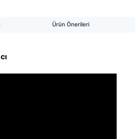
i
Ürün Önerileri
cı