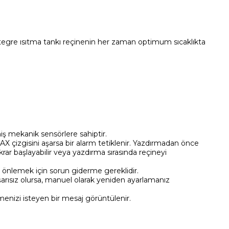
 Entegre ısıtma tankı reçinenin her zaman optimum sıcaklıkta
miş mekanik sensörlere sahiptir.
MAX çizgisini aşarsa bir alarm tetiklenir. Yazdırmadan önce
krar başlayabilir veya yazdırma sırasında reçineyi
nı önlemek için sorun giderme gereklidir.
arısız olursa, manuel olarak yeniden ayarlamanız
enizi isteyen bir mesaj görüntülenir.