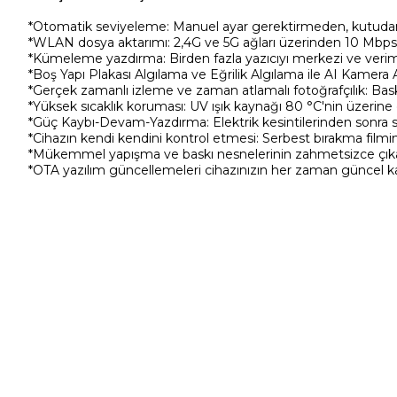
*Otomatik seviyeleme: Manuel ayar gerektirmeden, kutudan ç
*WLAN dosya aktarımı: 2,4G ve 5G ağları üzerinden 10 Mbps'y
*Kümeleme yazdırma: Birden fazla yazıcıyı merkezi ve verimli
*Boş Yapı Plakası Algılama ve Eğrilik Algılama ile AI Kamera Ak
*Gerçek zamanlı izleme ve zaman atlamalı fotoğrafçılık: Baskın
*Yüksek sıcaklık koruması: UV ışık kaynağı 80 °C'nin üzerin
*Güç Kaybı-Devam-Yazdırma: Elektrik kesintilerinden sonra s
*Cihazın kendi kendini kontrol etmesi: Serbest bırakma filmini
*Mükemmel yapışma ve baskı nesnelerinin zahmetsizce çıkarıl
*OTA yazılım güncellemeleri cihazınızın her zaman güncel ka