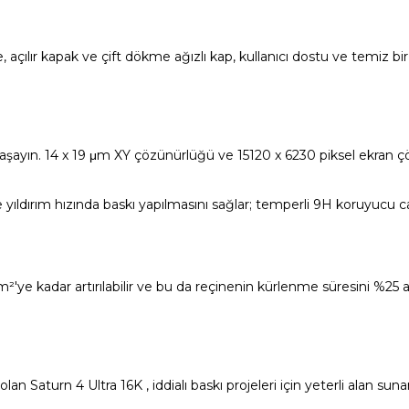
vde, açılır kapak ve çift dökme ağızlı kap, kullanıcı dostu ve temiz 
ayın. 14 x 19 μm XY çözünürlüğü ve 15120 x 6230 piksel ekran çözü
 yıldırım hızında baskı yapılmasını sağlar; temperli 9H koruyucu cam
W/cm²'ye kadar artırılabilir ve bu da reçinenin kürlenme süresini %
olan Saturn 4 Ultra 16K , iddialı baskı projeleri için yeterli alan