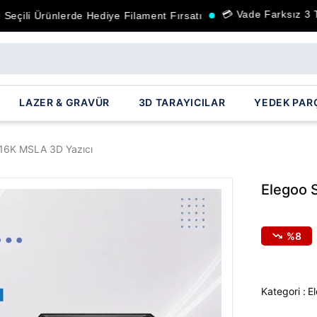
💳 Vade Farksız 3 Taksi
li Ürünlerde Hediye Filament Fırsatı
LAZER & GRAVÜR
3D TARAYICILAR
YEDEK PAR
 16K MSLA 3D Yazıcı
Elegoo 
8
Kategori :
E