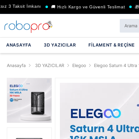
 Taksit İmkanı
🚚 Hızlı Kargo ve Güvenli Teslimat
🎁 Seçi
ANASAYFA
3D YAZICILAR
FİLAMENT & REÇİNE
Anasayfa
3D YAZICILAR
Elegoo
Elegoo Saturn 4 Ultra