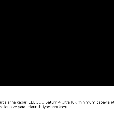
rçalarına kadar, ELEGOO Saturn 4 Ultra 16K minimum çabayla etkil
lerin ve yaratıcıların ihtiyaçlarını karşılar.