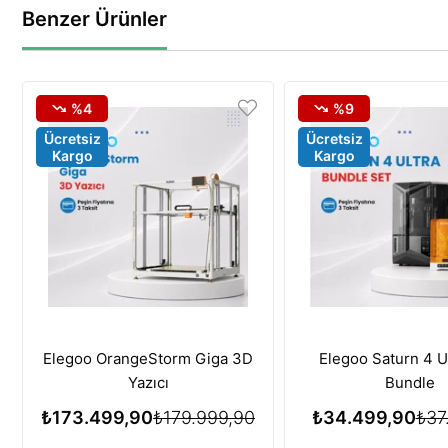
Benzer Ürünler
%4
%9
Ücretsiz
Ücretsiz
Kargo
Kargo
Elegoo OrangeStorm Giga 3D
Elegoo Saturn 4 U
Yazıcı
Bundle
₺173.499,90
₺179.999,90
₺34.499,90
₺37