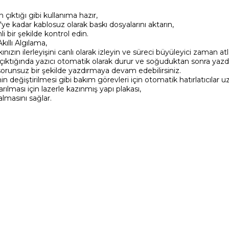
ıktığı gibi kullanıma hazır,
e kadar kablosuz olarak baskı dosyalarını aktarın,
 bir şekilde kontrol edin.
ıllı Algılama,
ızın ilerleyişini canlı olarak izleyin ve süreci büyüleyici zaman at
e çıktığında yazıcı otomatik olarak durur ve soğuduktan sonra ya
orunsuz bir şekilde yazdırmaya devam edebilirsiniz.
n değiştirilmesi gibi bakım görevleri için otomatik hatırlatıcılar 
ması için lazerle kazınmış yapı plakası,
lmasını sağlar.