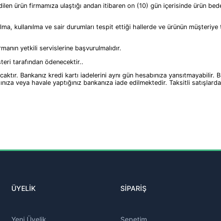
len ürün firmamıza ulaştığı andan itibaren on (10) gün içerisinde ürün bedel
lma, kullanılma ve sair durumları tespit ettiği hallerde ve ürünün müşteriye 
rmanın yetkili servislerine başvurulmalıdır.
teri tarafından ödenecektir..
lacaktır. Bankanız kredi kartı iadelerini aynı gün hesabınıza yansıtmayabilir.
kartınıza veya havale yaptığınız bankanıza iade edilmektedir. Taksitli satışlar
ÜYELİK
SİPARİŞ
Yeni Üyelik
Sepetim