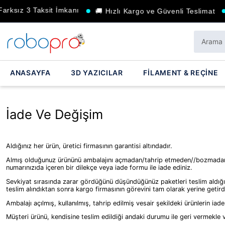
rksız 3 Taksit İmkanı
🚚 Hızlı Kargo ve Güvenli Teslimat
ANASAYFA
3D YAZICILAR
FİLAMENT & REÇİNE
İade Ve Değişim
Aldığınız her ürün, üretici firmasının garantisi altındadır.
Almış olduğunuz ürününü ambalajını açmadan/tahrip etmeden//bozmadan, ürün
numarınızıda içeren bir dilekçe veya iade formu ile iade ediniz.
Sevkiyat sırasında zarar gördüğünü düşündüğünüz paketleri teslim aldığın
teslim alındıktan sonra kargo firmasının görevini tam olarak yerine geti
Ambalajı açılmış, kullanılmış, tahrip edilmiş vesair şekildeki ürünlerin iad
Müşteri ürünü, kendisine teslim edildiği andaki durumu ile geri vermekle 