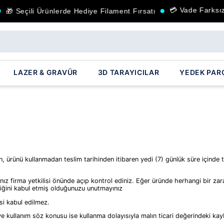
💳 Vade Farksız
🎁 Seçili Ürünlerde Hediye Filament Fırsatı
LAZER & GRAVÜR
3D TARAYICILAR
YEDEK PAR
ü kullanmadan teslim tarihinden itibaren yedi (7) günlük süre içinde teslim
ız firma yetkilisi önünde açıp kontrol ediniz. Eğer üründe herhangi bir zar
rdiğini kabul etmiş olduğunuzu unutmayınız
esi kabul edilmez.
ve kullanım söz konusu ise kullanma dolayısıyla malın ticari değerindeki ka