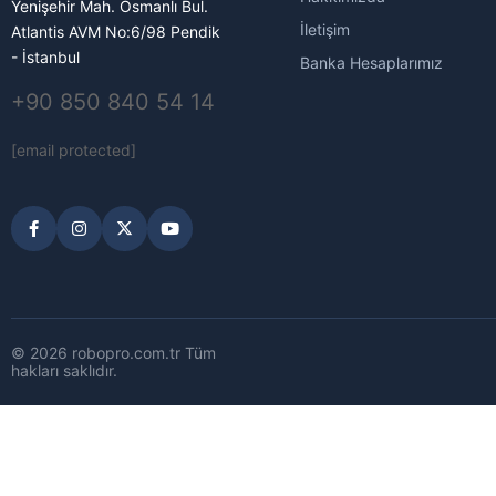
Yenişehir Mah. Osmanlı Bul.
İletişim
Atlantis AVM No:6/98 Pendik
- İstanbul
Banka Hesaplarımız
+90 850 840 54 14
[email protected]
© 2026 robopro.com.tr Tüm
hakları saklıdır.