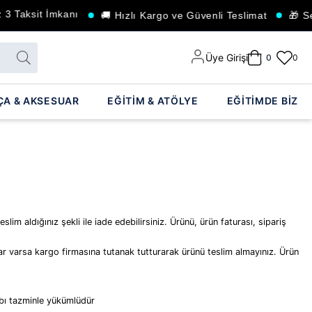
 3 Taksit İmkanı
🚚 Hızlı Kargo ve Güvenli Teslimat
🎁 Seç
Üye Girişi
0
0
ÇA & AKSESUAR
EĞİTİM & ATÖLYE
EĞİTİMDE BİZ
 aldığınız şekli ile iade edebilirsiniz. Ürünü, ürün faturası, sipariş
ar varsa kargo firmasına tutanak tutturarak ürünü teslim almayınız. Ürün
ybı tazminle yükümlüdür