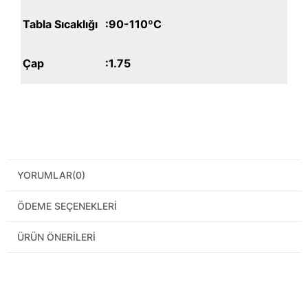
Tabla Sıcaklığı
:90-110ºC
Çap
:1.75
YORUMLAR
(0)
ÖDEME SEÇENEKLERI
ÜRÜN ÖNERILERI