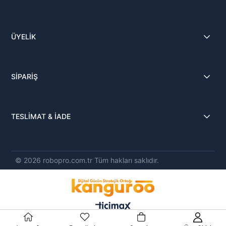
ÜYELİK
SİPARİŞ
TESLİMAT & İADE
© 2026 robopro.com.tr Tüm hakları saklıdır.