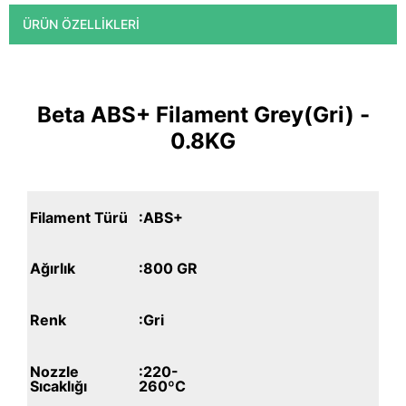
ÜRÜN ÖZELLIKLERI
Beta ABS+ Filament Grey(Gri) -
0.8KG
Filament Türü
:ABS+
Ağırlık
:800 GR
Renk
:Gri
Nozzle
:220-
Sıcaklığı
260ºC